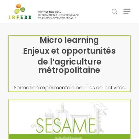
Skip
Panneau de gestion des cookies
Menu
to
search
main
content
Micro learning
Enjeux et opportunités
de l’agriculture
métropolitaine
Formation expérimentale pour les collectivités