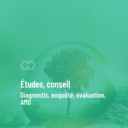
Learn
more
Études, conseil
Diagnostic, enquête, évaluation,
AMO