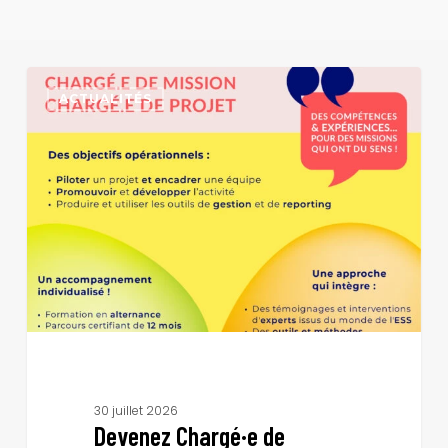
Devenez
Chargé·e
ACTUALITÉS
de
missions
/
Chargé·e
de
projet
en
alternance
!
30 juillet 2026
Devenez Chargé·e de