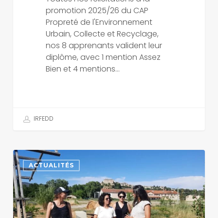
promotion 2025/26 du CAP
Propreté de l'Environnement
Urbain, Collecte et Recyclage,
nos 8 apprenants valident leur
diplôme, avec 1 mention Assez
Bien et 4 mentions…
IRFEDD
Journée
dans
ACTUALITÉS
le
Luberon
pour
nos