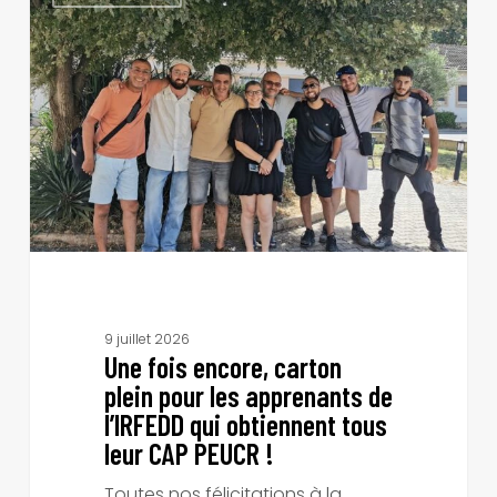
encore,
carton
plein
pour
les
apprenants
de
l’IRFEDD
qui
obtiennent
tous
leur
9 juillet 2026
CAP
Une fois encore, carton
PEUCR
plein pour les apprenants de
!
l’IRFEDD qui obtiennent tous
leur CAP PEUCR !
Toutes nos félicitations à la