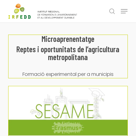
Skip
Panneau de gestion des cookies
Menu
to
search
main
content
Microaprenentatge
Reptes i oportunitats de l’agricultura
metropolitana
Formació experimental per a municipis