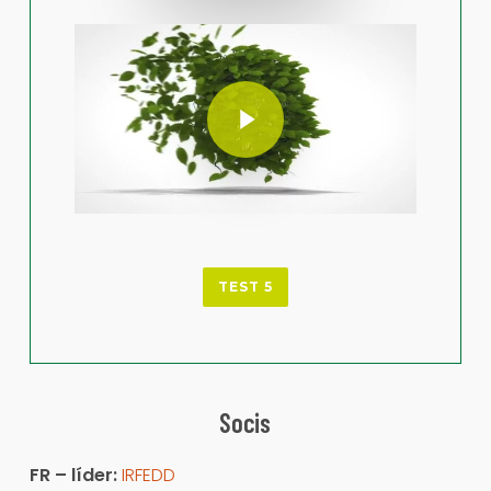
Play Video
Play Video
TEST 5
Socis
FR –
líder
:
IRFEDD