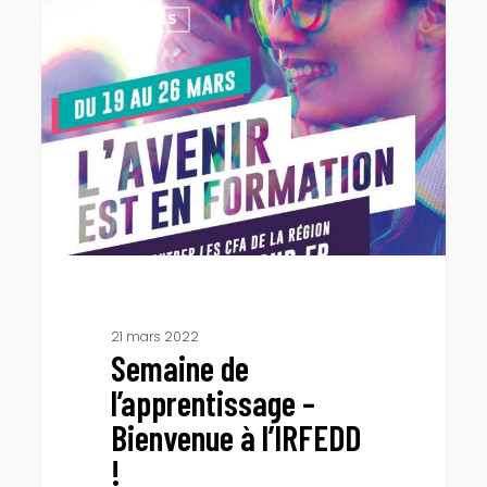
de
ACTUALITÉS
l’apprentissage
–
Bienvenue
à
l’IRFEDD
!
21 mars 2022
Semaine de
l’apprentissage –
Bienvenue à l’IRFEDD
!