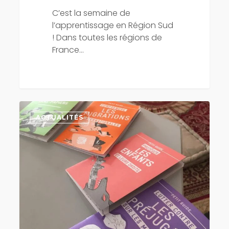
C’est la semaine de
l’apprentissage en Région Sud
! Dans toutes les régions de
France…
Retour
sur
ACTUALITÉS
la
journée
organisée
par
nos
apprenti.e.s
« Chargé.e.s
de