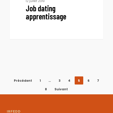
12 juillet 2019
Job dating
apprentissage
Précédent
1
…
3
4
5
6
7
8
Suivant
IRFEDD