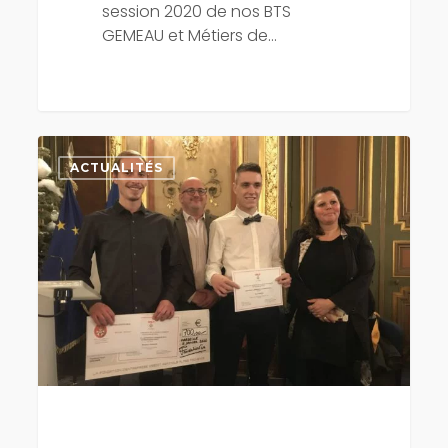
session 2020 de nos BTS
GEMEAU et Métiers de…
3
apprentis
ACTUALITÉS
du
CFA
MEDD
récompensés
par
la
Société
des
membres
de
la