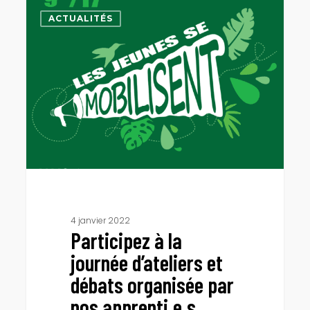
Participez
à
ACTUALITÉS
la
journée
d’ateliers
et
débats
organisée
par
nos
apprenti.e.s
Chargé.e.s
de
missions
4 janvier 2022
Participez à la
ESS
!
journée d’ateliers et
!
débats organisée par
nos apprenti.e.s