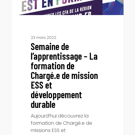
de
mission
ESS
et
développement
durable
23 mars 2022
Semaine de
l’apprentissage – La
formation de
Chargé.e de mission
ESS et
développement
durable
Aujourd’hui découvrez la
formation de Chargé.e de
missions ESS et