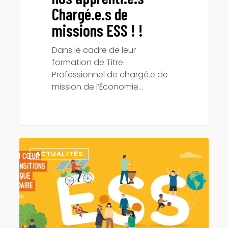
Chargé.e.s de
missions ESS ! !
Dans le cadre de leur
formation de Titre
Professionnel de chargé.e de
mission de l’Économie…
Mois
de
ACTUALITÉS
l’ESS
:
découvrez
notre
formation