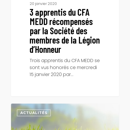
Légion
20 janvier 2020
3 apprentis du CFA
d’Honneur
MEDD récompensés
par la Société des
membres de la Légion
d’Honneur
Trois apprentis du CFA MEDD se
sont vus honorés ce mercredi
15 janvier 2020 par…
Meilleurs
voeux!!
ACTUALITÉS