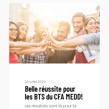
Belle
réussite
ACTUALITÉS
pour
les
BTS
du
CFA
MEDD!
20 juillet 2020
Belle réussite pour
les BTS du CFA MEDD!
Les résultats sont là pour la