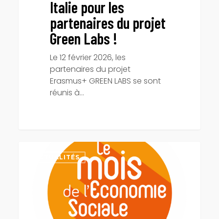
Italie pour les
partenaires du projet
Green Labs !
Le 12 février 2026, les
partenaires du projet
Erasmus+ GREEN LABS se sont
réunis à…
Employeurs,
à
ACTUALITÉS
la
recherche
de
talents
motivés