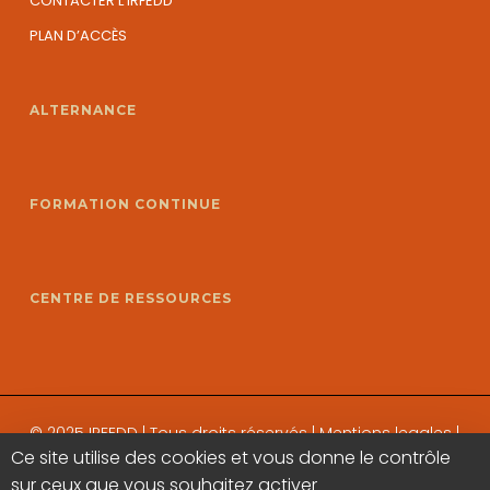
CONTACTER L’IRFEDD
PLAN D’ACCÈS
ALTERNANCE
FORMATION CONTINUE
CENTRE DE RESSOURCES
© 2025 IRFEDD | Tous droits réservés |
Mentions legales
|
Ce site utilise des cookies et vous donne le contrôle
Politique de confidentialité
sur ceux que vous souhaitez activer