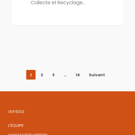
Collecte et Recyclage…
1
2
3
…
14
Suivant
IRFEDD
L’ÉQUIPE