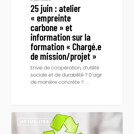
25 juin : atelier
« empreinte
carbone » et
information sur la
formation « Chargé.e
de mission/projet »
Envie de coopération, d’utilité
sociale et de durabilité ? D'agir
de manière concrète ? …
Matinée
découverte
ACTUALITÉS
des