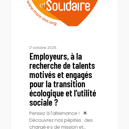
et
engagés
pour
la
transition
écologique
et
17 octobre 2025
Employeurs, à la
l’utilité
sociale
recherche de talents
?
motivés et engagés
pour la transition
écologique et l’utilité
sociale ?
Pensez à l'alternance ! 🌟
Découvrez nos pépites : des
chargé·e·s de mission et…