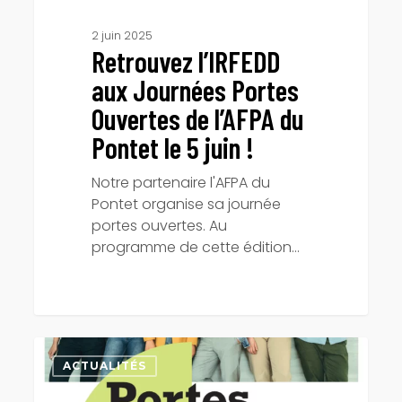
5
2 juin 2025
juin
Retrouvez l’IRFEDD
!
aux Journées Portes
Ouvertes de l’AFPA du
Pontet le 5 juin !
Notre partenaire l'AFPA du
Pontet organise sa journée
portes ouvertes. Au
programme de cette édition…
Stand
et
ACTUALITÉS
animations