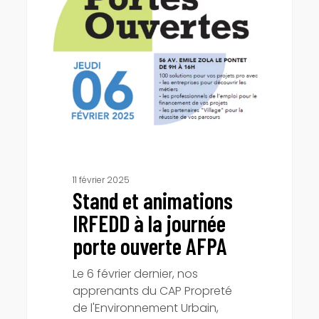
IRFEDD
à
la
journée
porte
ouverte
AFPA
11 février 2025
Stand et animations
IRFEDD à la journée
porte ouverte AFPA
Le 6 février dernier, nos
apprenants du CAP Propreté
de l'Environnement Urbain,