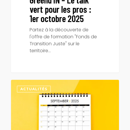
vert pour les pros :
1er octobre 2025
Partez à la découverte de
l'offre de formation "Fonds de
Transition Juste" sur le
territoire…
Les
rendez-
ACTUALITÉS
vous
de
la
rentrée