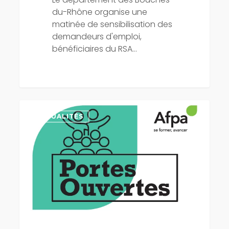
du-Rhône organise une
matinée de sensibilisation des
demandeurs d'emploi,
bénéficiaires du RSA…
Retrouvez
l’IRFEDD
ACTUALITÉS
aux
Journées
Portes
Ouvertes
de
l’AFPA
du
Pontet
le