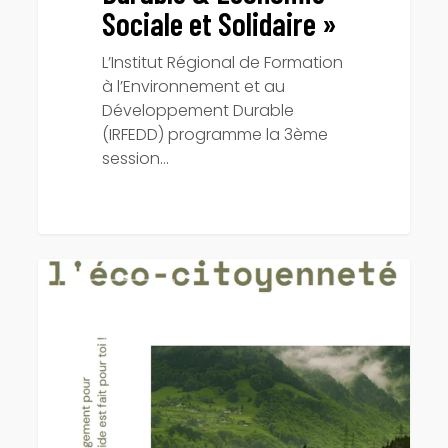
Sociale et Solidaire »
L’Institut Régional de Formation
à l’Environnement et au
Développement Durable
(IRFEDD) programme la 3ème
session…
Consultez
le
ACTUALITÉS
« guide
de
l’écocitoyenneté »
de
nos
alternants