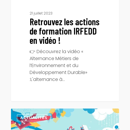
21 juillet 2023
Retrouvez les actions
de formation IRFEDD
en vidéo !
👉 Découvrez la vidéo «
Alternance Métiers de
l’Environnement et du
Développement Durable»
:L'alternance à…
3ème
session
ACTUALITÉS
de