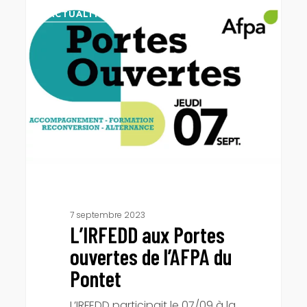
aux
ACTUALITÉS
Portes
ouvertes
de
l’AFPA
du
Pontet
7 septembre 2023
L’IRFEDD aux Portes
ouvertes de l’AFPA du
Pontet
L’IRFEDD participait le 07/09 à la