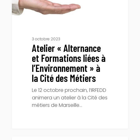
la
Cité
des
Métiers
3 octobre 2023
Atelier « Alternance
et Formations liées à
l’Environnement » à
la Cité des Métiers
Le 12 octobre prochain, l’IRFEDD
animera un atelier à la Cité des
métiers de Marseille…
L’IRFEDD