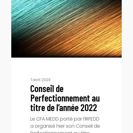
Perfectionnement
au
titre
de
l’année
2022
7 avril 2023
Conseil de
Perfectionnement au
titre de l’année 2022
Le CFA MEDD porté par l’IRFEDD
a organisé hier son Conseil de