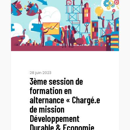
formation
en
alternance
«
Chargé.e
de
mission
Développement
Durable
&
Economie
28 juin 2023
3ème session de
Sociale
et
formation en
Solidaire
alternance « Chargé.e
»
de mission
Développement
Durable & Economie