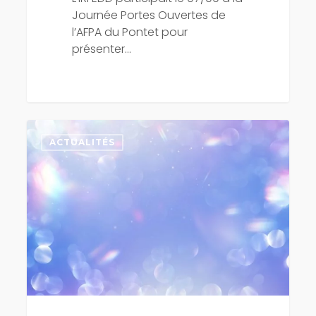
Journée Portes Ouvertes de
l’AFPA du Pontet pour
présenter…
Retrouvez
les
ACTUALITÉS
actions
de
formation
IRFEDD
en
vidéo
!