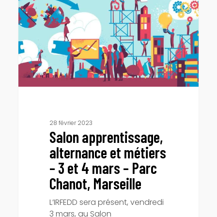
et
métiers
–
3
et
4
mars
–
Parc
Chanot,
Marseille
28 février 2023
Salon apprentissage,
alternance et métiers
– 3 et 4 mars – Parc
Chanot, Marseille
L’IRFEDD sera présent, vendredi
3 mars, au Salon