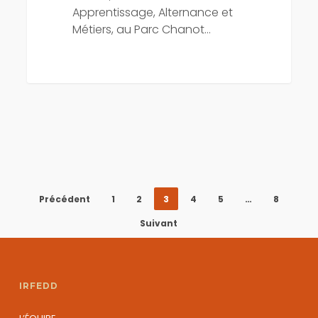
Apprentissage, Alternance et
Métiers, au Parc Chanot…
Précédent
1
2
3
4
5
…
8
Suivant
IRFEDD