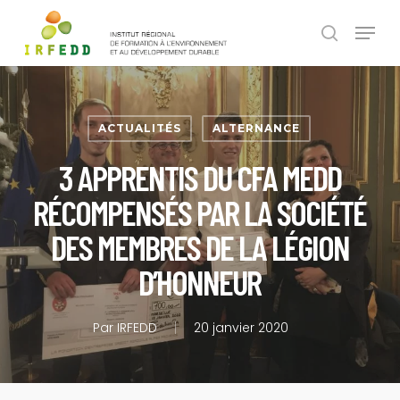
Skip
Panneau de gestion des cookies
Menu
to
search
main
content
ACTUALITÉS
ALTERNANCE
3 APPRENTIS DU CFA MEDD
RÉCOMPENSÉS PAR LA SOCIÉTÉ
DES MEMBRES DE LA LÉGION
D’HONNEUR
Par
IRFEDD
20 janvier 2020