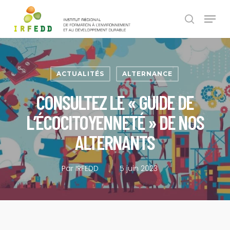
Skip
Panneau de gestion des cookies
Menu
to
search
main
content
ACTUALITÉS
ALTERNANCE
CONSULTEZ LE « GUIDE DE
L’ÉCOCITOYENNETÉ » DE NOS
ALTERNANTS
Par
IRFEDD
5 juin 2023