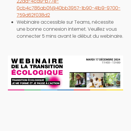
22da-4cd9-b77e-
0cb4c786ab0f@40bb3957-1b90-41b9-9700-
759d62f038d2
Webinaire accessible sur Teams, nécessite
une bonne connexion internet. Veuillez vous
connecter 5 mins avant le début du webinaire.