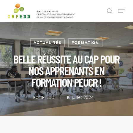
Skip
Panneau de gestion des cookies
Menu
to
search
main
content
ACTUALITÉS
FORMATION
BELLE RÉUSSITE AU CAP POUR
NOS APPRENANTS EN
FORMATION PEUCR !
Par
IRFEDD
16 juillet 2024