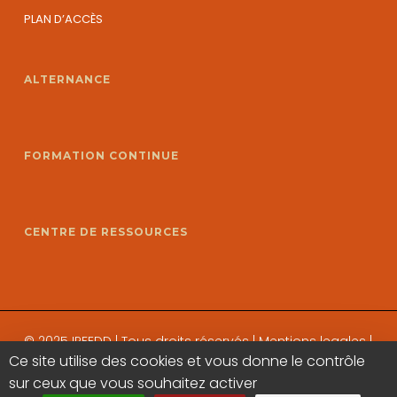
PLAN D’ACCÈS
ALTERNANCE
FORMATION CONTINUE
CENTRE DE RESSOURCES
© 2025 IRFEDD | Tous droits réservés |
Mentions legales
|
Ce site utilise des cookies et vous donne le contrôle
Politique de confidentialité
sur ceux que vous souhaitez activer